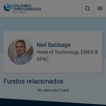
Skip to main content
M
m
o
Neil Babbage
Head of Technology, EMEA &
APAC
Fundos relacionados
No data was found