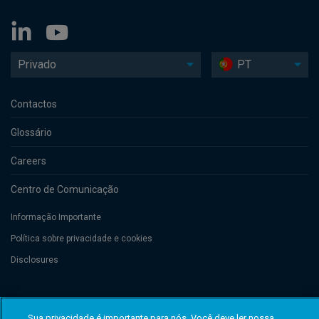
Privado
PT
Contactos
Glossário
Careers
Centro de Comunicação
Informação Importante
Política sobre privacidade e cookies
Disclosures
Threadneedle Management Luxembourg S.A., registered with the Registre
de Commerce et des Sociétés (Luxembourg), No. B 110242 and/or
Sua privacidade é importante para nós. Você deve ler nossa