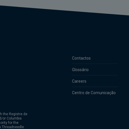
Contactos
Glossário
Careers
Centro de Comunicação
h the Registre de
d/or Columbia
rity for the
ia Threadneedle