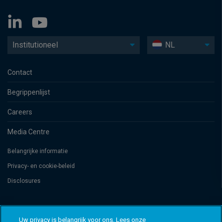
Institutioneel
NL
Contact
Begrippenlijst
Careers
Media Centre
Belangrijke informatie
Privacy- en cookie-beleid
Disclosures
Threadneedle Management Luxembourg S.A., registered with the Registre
de Commerce et des Sociétés (Luxembourg), No. B 110242 and/or
Uw privacy is belangrijk voor ons. Lees onze