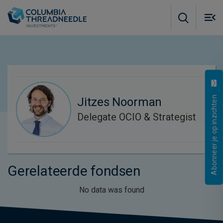
Skip to main content
M
m
o
Abonneer je op inzichten
Jitzes Noorman
Delegate OCIO & Strategist
Gerelateerde fondsen
No data was found