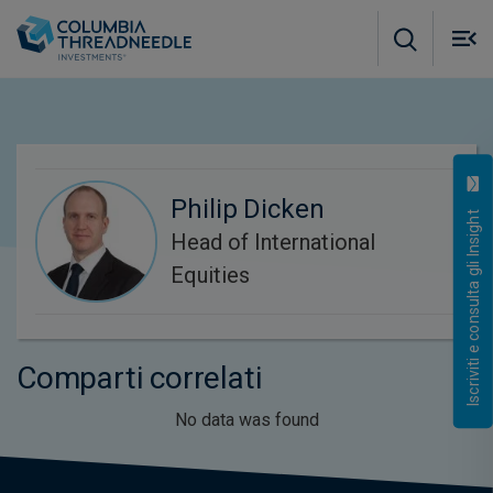
Skip to main content
M
m
o
Philip Dicken
Iscriviti e consulta gli Insight
Head of International
Equities
Comparti correlati
No data was found