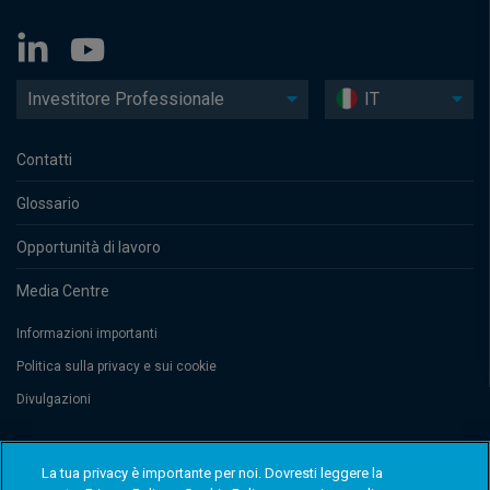
Investitore Professionale
IT
Contatti
Glossario
Opportunità di lavoro
Media Centre
Informazioni importanti
Politica sulla privacy e sui cookie
Divulgazioni
Threadneedle Management Luxembourg S.A., registered with the Registre
La tua privacy è importante per noi. Dovresti leggere la
de Commerce et des Sociétés (Luxembourg), No. B 110242. Columbia