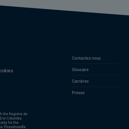
Contactez nous
Glossaire
cookies
Carrières
Presse
h the Registre de
d/or Columbia
rity for the
bia Threadneedle