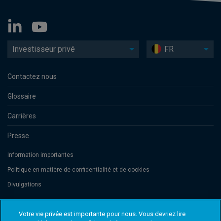
Investisseur privé
FR
Contactez nous
Glossaire
Carrières
Presse
Information importantes
Politique en matière de confidentialité et de cookies
Divulgations
Votre vie privée est importante pour nous. Vous devriez lire
Threadneedle Management Luxembourg S.A., registered with the Registre