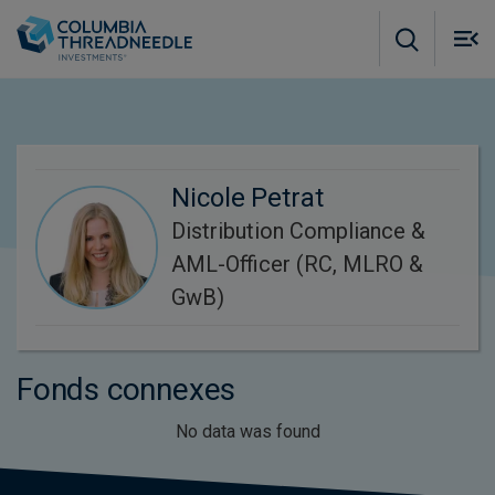
Skip to main content
M
m
o
Nicole Petrat
Distribution Compliance &
AML-Officer (RC, MLRO &
GwB)
Fonds connexes
No data was found