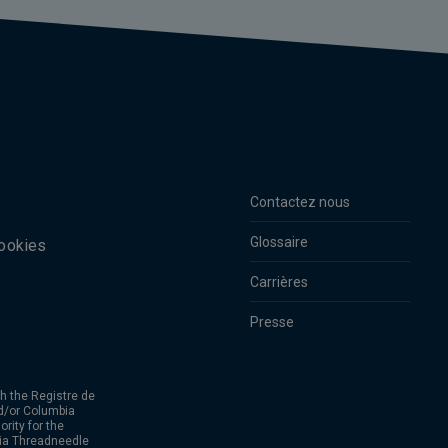
Contactez nous
Glossaire
cookies
Carrières
Presse
h the Registre de
d/or Columbia
rity for the
bia Threadneedle