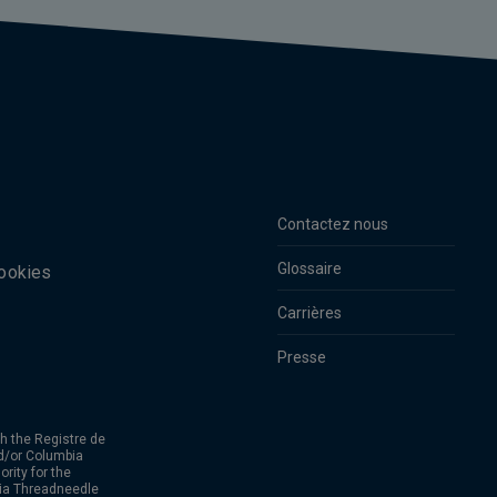
Contactez nous
Glossaire
cookies
Carrières
Presse
h the Registre de
d/or Columbia
rity for the
bia Threadneedle