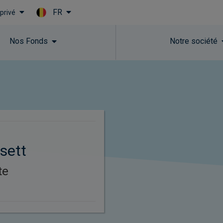
FR
 privé
Skip to main content
Nos Fonds​
Notre société
sett
te