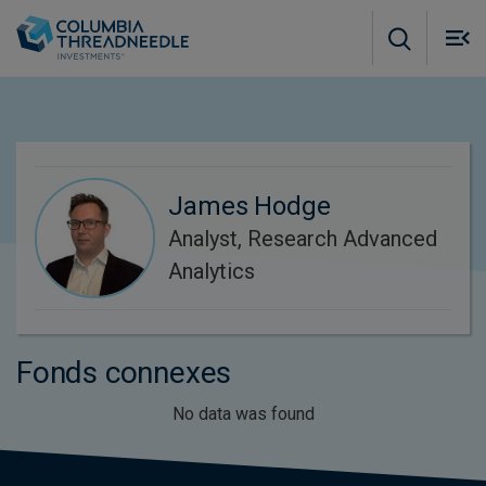
Skip to main content
M
m
o
James Hodge
Analyst, Research Advanced
Analytics
Fonds connexes
No data was found