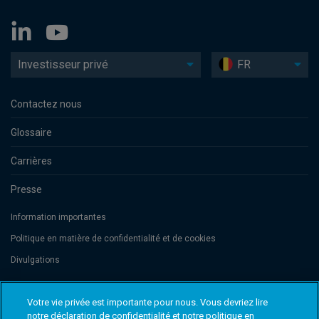
Investisseur privé
FR
Contactez nous
Glossaire
Carrières
Presse
Information importantes
Politique en matière de confidentialité et de cookies
Divulgations
Votre vie privée est importante pour nous. Vous devriez lire
Threadneedle Management Luxembourg S.A., registered with the Registre
de Commerce et des Sociétés (Luxembourg), No. B 110242 and/or
notre déclaration de confidentialité et notre politique en