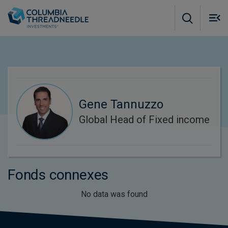
Skip to main content
M
m
o
Gene Tannuzzo
Global Head of Fixed income
Fonds connexes
No data was found