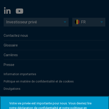
Investisseur privé
FR
Contactez nous
Glossaire
Carrières
Presse
Information importantes
Politique en matière de confidentialité et de cookies
Divulgations
Votre vie privée est importante pour nous. Vous devriez lire
Threadneedle Management Luxembourg S.A., registered with the Registre
de Commerce et des Sociétés (Luxembourg), No. B 110242 and/or
notre déclaration de confidentialité et notre politique en