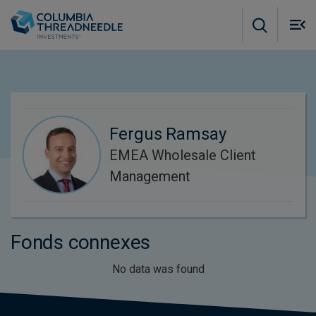
Skip to main content
M
m
o
Fergus Ramsay
EMEA Wholesale Client
Management
Fonds connexes
No data was found