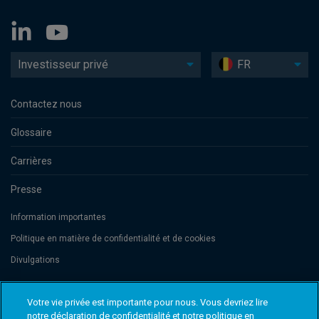
Investisseur privé
FR
Contactez nous
Glossaire
Carrières
Presse
Information importantes
Politique en matière de confidentialité et de cookies
Divulgations
Votre vie privée est importante pour nous. Vous devriez lire
Threadneedle Management Luxembourg S.A., registered with the Registre
de Commerce et des Sociétés (Luxembourg), No. B 110242 and/or
notre déclaration de confidentialité et notre politique en