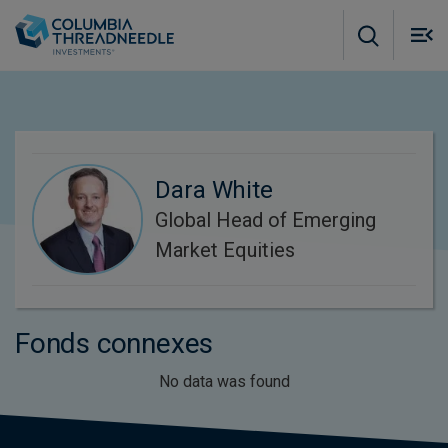
Skip to main content
M
m
o
Dara White
Global Head of Emerging
Market Equities
Fonds connexes
No data was found