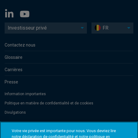
Investisseur privé
FR
Contactez nous
Glossaire
Carrières
Presse
Information importantes
Politique en matière de confidentialité et de cookies
Divulgations
Votre vie privée est importante pour nous. Vous devriez lire
Threadneedle Management Luxembourg S.A., registered with the Registre
de Commerce et des Sociétés (Luxembourg), No. B 110242 and/or
notre déclaration de confidentialité et notre politique en