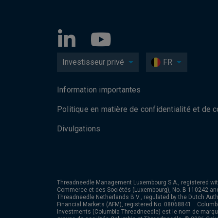
Investisseur privé
FR
Information importantes
Politique en matière de confidentialité et de 
Divulgations
Threadneedle Management Luxembourg S.A., registered wit
Commerce et des Sociétés (Luxembourg), No. B 110242 an
Threadneedle Netherlands B.V., regulated by the Dutch Autho
Financial Markets (AFM), registered No. 08068841. Colum
Investments (Columbia Threadneedle) est le nom de marque