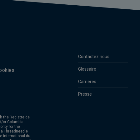
Contactez nous
Glossaire
cookies
Carrières
Presse
h the Registre de
d/or Columbia
rity for the
bia Threadneedle
 international du