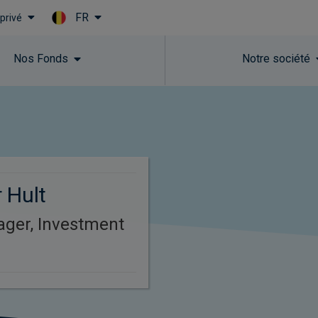
FR
 privé
Skip to main content
Nos Fonds​
Notre société
 Hult
ager, Investment