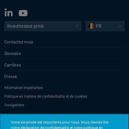
Investisseur privé
FR
Contactez nous
Glossaire
Carrières
Presse
Information importantes
Politique en matière de confidentialité et de cookies
Divulgations
Votre vie privée est importante pour nous. Vous devriez lire
Threadneedle Management Luxembourg S.A., registered with the Registre
de Commerce et des Sociétés (Luxembourg), No. B 110242 and/or
notre déclaration de confidentialité et notre politique en