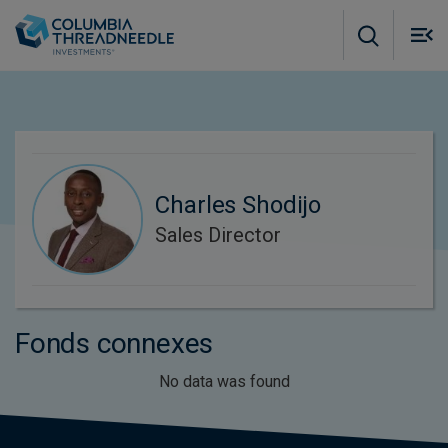
Skip to main content
M
m
o
Charles Shodijo
Sales Director
Fonds connexes
No data was found