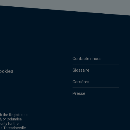
Contactez nous
Glossaire
cookies
Carrières
Presse
h the Registre de
d/or Columbia
rity for the
bia Threadneedle