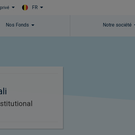
FR
 privé
Skip to main content
Nos Fonds​
Notre société
li
stitutional