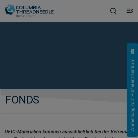
Skip to main content
M
m
o
Anmeldung zum Präferenzzentrum
FONDS
OEIC-Materialien kommen ausschließlich bei der Betreuung