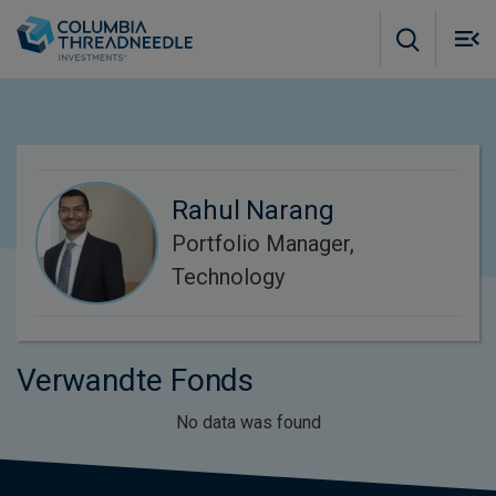
Skip to main content
M
m
o
Rahul Narang
Portfolio Manager,
Technology
Verwandte Fonds
No data was found