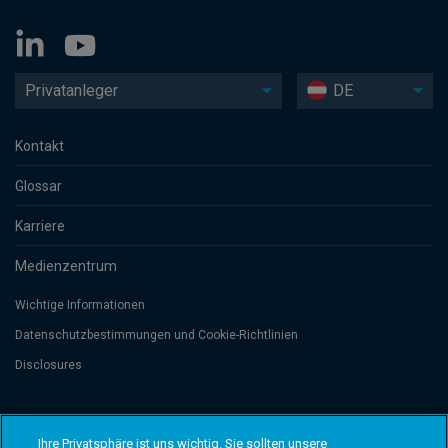
Privatanleger
DE
Kontakt
Glossar
Karriere
Medienzentrum
Wichtige Informationen
Datenschutzbesti­mmungen und Cookie-Richtlinien
Disclosures
Threadneedle Management Luxembourg S.A., registered with the Registre
de Commerce et des Sociétés (Luxembourg), No. B 110242 and/or
Ihre Privatsphäre ist uns wichtig. Sie sollten unsere