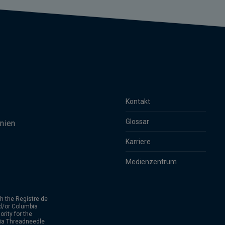
Kontakt
Glossar
nien
Karriere
Medienzentrum
h the Registre de
d/or Columbia
rity for the
bia Threadneedle