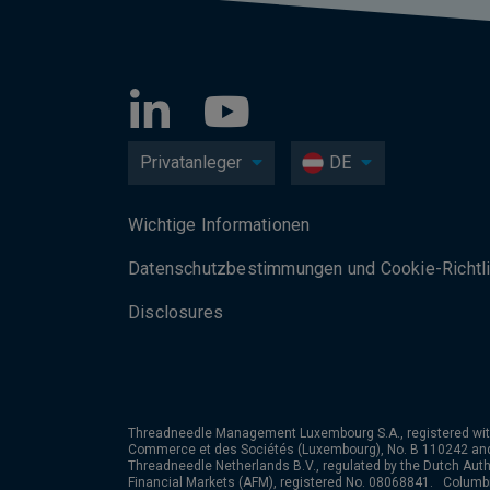
Privatanleger
DE
Wichtige Informationen
Datenschutzbesti­mmungen und Cookie-Richtli
Disclosures
Threadneedle Management Luxembourg S.A., registered wit
Commerce et des Sociétés (Luxembourg), No. B 110242 an
Threadneedle Netherlands B.V., regulated by the Dutch Autho
Financial Markets (AFM), registered No. 08068841. Colum