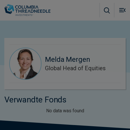
Skip to main content
M
m
o
Melda Mergen
Global Head of Equities
Verwandte Fonds
No data was found