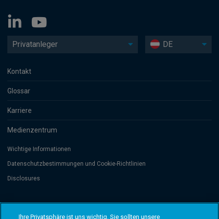
Privatanleger
DE
Kontakt
Glossar
Karriere
Medienzentrum
Wichtige Informationen
Datenschutzbesti­mmungen und Cookie-Richtlinien
Disclosures
Threadneedle Management Luxembourg S.A., registered with the Registre
de Commerce et des Sociétés (Luxembourg), No. B 110242 and/or
Ihre Privatsphäre ist uns wichtig. Sie sollten unsere