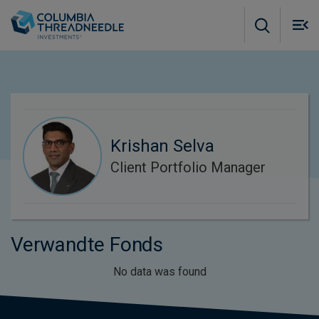
Skip to main content
M
m
o
Krishan Selva
Client Portfolio Manager
Verwandte Fonds
No data was found