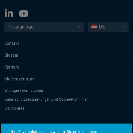
Privatanleger
DE
Kontakt
Glossar
Karriere
Medienzentrum
Wichtige Informationen
Datenschutzbesti­mmungen und Cookie-Richtlinien
Disclosures
Threadneedle Management Luxembourg S.A., registered with the Registre
de Commerce et des Sociétés (Luxembourg), No. B 110242 and/or
Ihre Privatsphäre ist uns wichtig. Sie sollten unsere