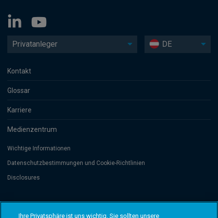
Privatanleger
DE
Kontakt
Glossar
Karriere
Medienzentrum
Wichtige Informationen
Datenschutzbesti­mmungen und Cookie-Richtlinien
Disclosures
Threadneedle Management Luxembourg S.A., registered with the Registre
de Commerce et des Sociétés (Luxembourg), No. B 110242 and/or
Ihre Privatsphäre ist uns wichtig. Sie sollten unsere