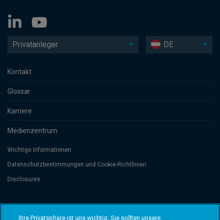
Privatanleger
DE
Kontakt
Glossar
Karriere
Medienzentrum
Wichtige Informationen
Datenschutzbesti­mmungen und Cookie-Richtlinien
Disclosures
Threadneedle Management Luxembourg S.A., registered with the Registre
de Commerce et des Sociétés (Luxembourg), No. B 110242 and/or
Ihre Privatsphäre ist uns wichtig. Sie sollten unsere