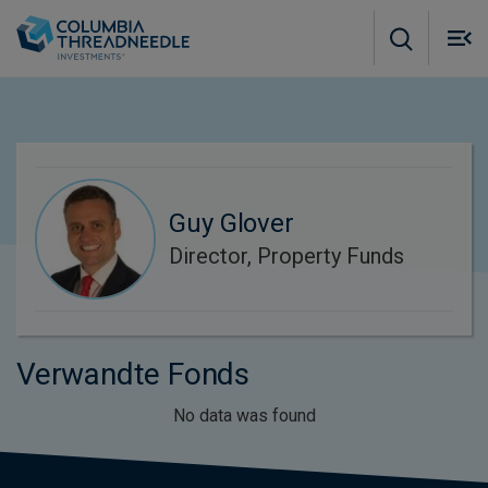
Skip to main content
M
m
o
Guy Glover
Director, Property Funds
Verwandte Fonds
No data was found