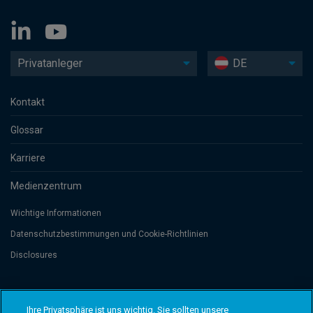
Privatanleger
DE
Kontakt
Glossar
Karriere
Medienzentrum
Wichtige Informationen
Datenschutzbesti­mmungen und Cookie-Richtlinien
Disclosures
Threadneedle Management Luxembourg S.A., registered with the Registre
de Commerce et des Sociétés (Luxembourg), No. B 110242 and/or
Ihre Privatsphäre ist uns wichtig. Sie sollten unsere