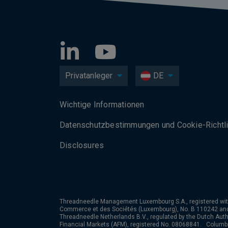
Privatanleger
DE
Wichtige Informationen
Datenschutzbesti­mmungen und Cookie-Richtli
Disclosures
Threadneedle Management Luxembourg S.A., registered wit
Commerce et des Sociétés (Luxembourg), No. B 110242 an
Threadneedle Netherlands B.V., regulated by the Dutch Autho
Financial Markets (AFM), registered No. 08068841. Colum