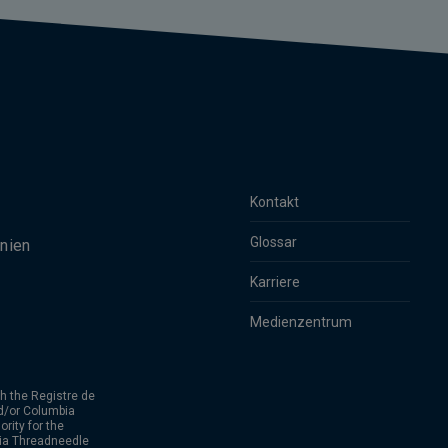
Kontakt
Glossar
nien
Karriere
Medienzentrum
h the Registre de
d/or Columbia
rity for the
bia Threadneedle