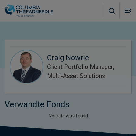
Skip to main content
M
m
o
Craig Nowrie
Client Portfolio Manager,
Multi-Asset Solutions
Verwandte Fonds
No data was found