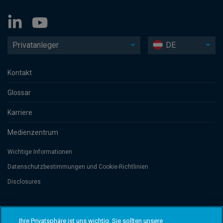
Privatanleger
DE
Kontakt
Glossar
Karriere
Medienzentrum
Wichtige Informationen
Datenschutzbesti­mmungen und Cookie-Richtlinien
Disclosures
Threadneedle Management Luxembourg S.A., registered with the Registre
de Commerce et des Sociétés (Luxembourg), No. B 110242 and/or
Ihre Privatsphäre ist uns wichtig. Sie sollten unsere