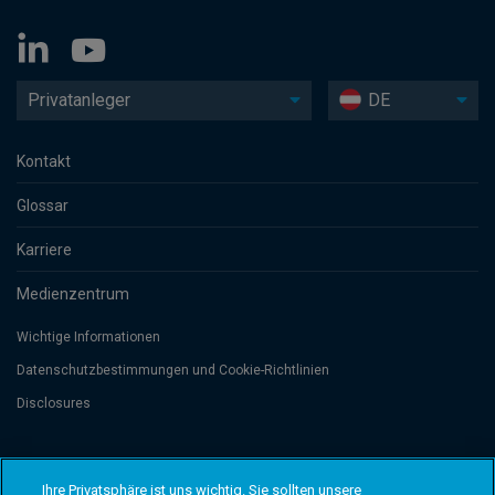
Privatanleger
DE
Kontakt
Glossar
Karriere
Medienzentrum
Wichtige Informationen
Datenschutzbesti­mmungen und Cookie-Richtlinien
Disclosures
Threadneedle Management Luxembourg S.A., registered with the Registre
de Commerce et des Sociétés (Luxembourg), No. B 110242 and/or
Ihre Privatsphäre ist uns wichtig. Sie sollten unsere