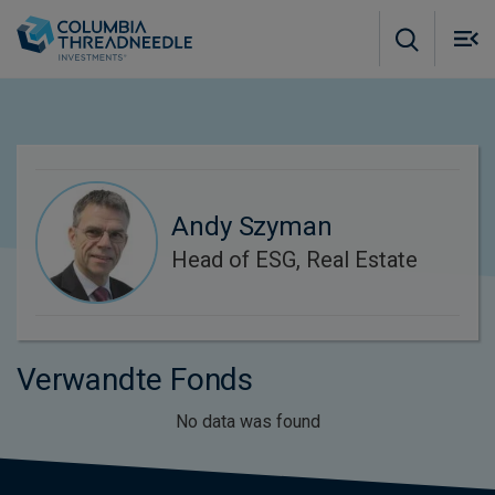
Skip to main content
M
m
o
Andy Szyman
Head of ESG, Real Estate
Verwandte Fonds
No data was found