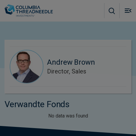
Skip to main content
M
m
o
Andrew Brown
Director, Sales
Verwandte Fonds
No data was found