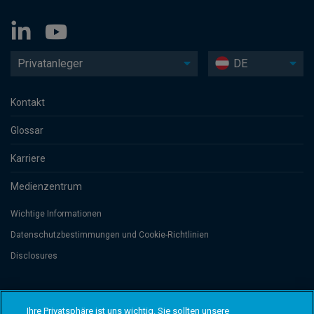
Privatanleger
DE
Kontakt
Glossar
Karriere
Medienzentrum
Wichtige Informationen
Datenschutzbesti­mmungen und Cookie-Richtlinien
Disclosures
Threadneedle Management Luxembourg S.A., registered with the Registre
de Commerce et des Sociétés (Luxembourg), No. B 110242 and/or
Ihre Privatsphäre ist uns wichtig. Sie sollten unsere