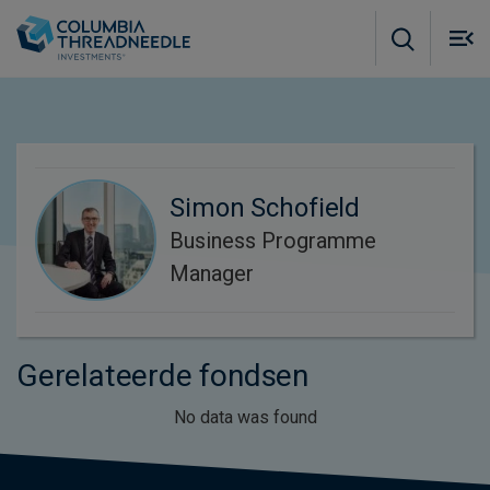
Skip to main content
M
m
o
Simon Schofield
Business Programme
Manager
Gerelateerde fondsen
No data was found