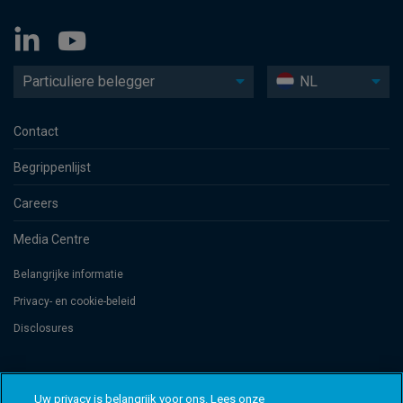
Particuliere belegger
NL
Contact
Begrippenlijst
Careers
Media Centre
Belangrijke informatie
Privacy- en cookie-beleid
Disclosures
Threadneedle Management Luxembourg S.A., registered with the Registre
de Commerce et des Sociétés (Luxembourg), No. B 110242 and/or
Uw privacy is belangrijk voor ons. Lees onze