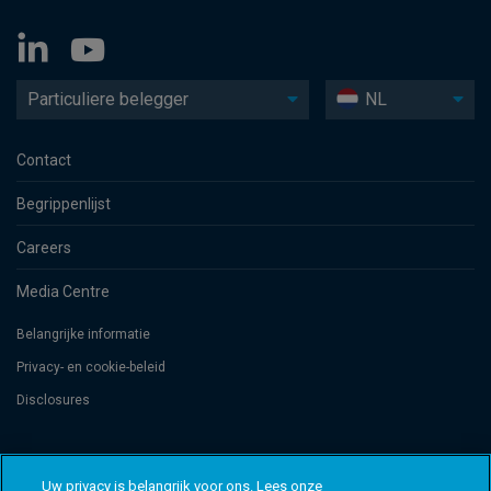
Particuliere belegger
NL
Contact
Begrippenlijst
Careers
Media Centre
Belangrijke informatie
Privacy- en cookie-beleid
Disclosures
Threadneedle Management Luxembourg S.A., registered with the Registre
de Commerce et des Sociétés (Luxembourg), No. B 110242 and/or
Uw privacy is belangrijk voor ons. Lees onze