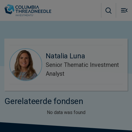
Skip to main content
M
m
o
Natalia Luna
Senior Thematic Investment
Analyst
Gerelateerde fondsen
No data was found