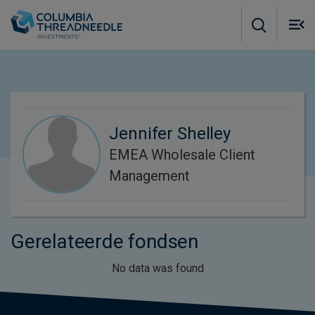
Skip to main content
M
m
o
Jennifer Shelley
EMEA Wholesale Client
Management
Gerelateerde fondsen
No data was found