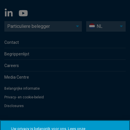
Particuliere belegger
NL
Contact
Begrippenlijst
Careers
Media Centre
Belangrijke informatie
Privacy- en cookie-beleid
Disclosures
Threadneedle Management Luxembourg S.A., registered with the Registre
de Commerce et des Sociétés (Luxembourg), No. B 110242 and/or
Uw privacy is belangrijk voor ons. Lees onze