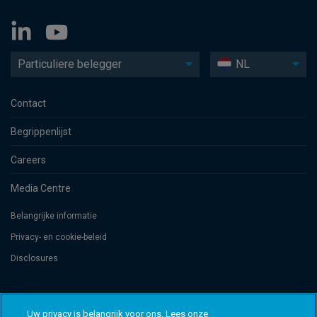
Particuliere belegger
NL
Contact
Begrippenlijst
Careers
Media Centre
Belangrijke informatie
Privacy- en cookie-beleid
Disclosures
Threadneedle Management Luxembourg S.A., registered with the Registre
de Commerce et des Sociétés (Luxembourg), No. B 110242 and/or
Uw privacy is belangrijk voor ons. Lees onze