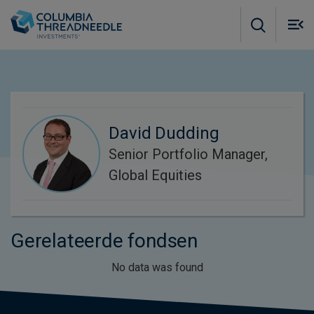
Skip to main content
M
m
o
David Dudding
Senior Portfolio Manager,
Global Equities
Gerelateerde fondsen
No data was found