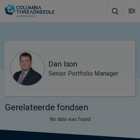
Skip to main content
M
m
o
Dan Ison
Senior Portfolio Manager
Gerelateerde fondsen
No data was found