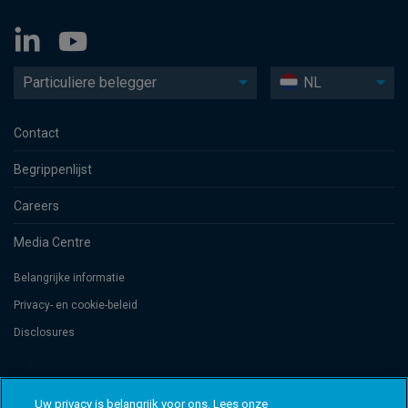
Particuliere belegger
NL
Contact
Begrippenlijst
Careers
Media Centre
Belangrijke informatie
Privacy- en cookie-beleid
Disclosures
Threadneedle Management Luxembourg S.A., registered with the Registre
de Commerce et des Sociétés (Luxembourg), No. B 110242 and/or
Uw privacy is belangrijk voor ons. Lees onze