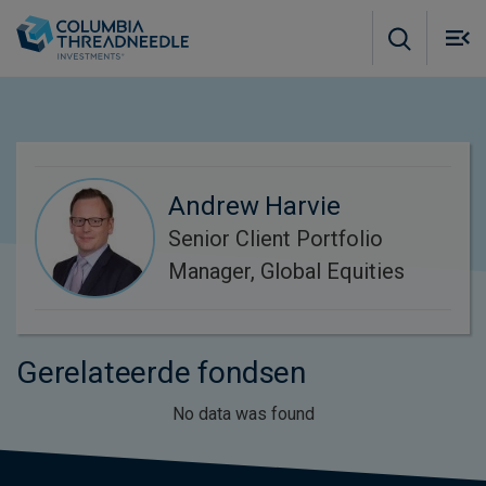
Skip to main content
M
m
o
Andrew Harvie
Senior Client Portfolio
Manager, Global Equities
Gerelateerde fondsen
No data was found