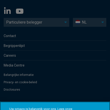
Particuliere belegger
NL
Contact
Begrippenlijst
Careers
Media Centre
Belangrijke informatie
Privacy- en cookie-beleid
Disclosures
Threadneedle Management Luxembourg S.A., registered with the Registre
de Commerce et des Sociétés (Luxembourg), No. B 110242 and/or
Uw privacy is belangrijk voor ons. Lees onze