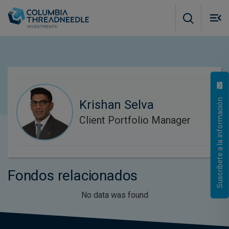
Skip to main content
M
m
o
Suscríbete a la información
Krishan Selva
Client Portfolio Manager
Fondos relacionados
No data was found