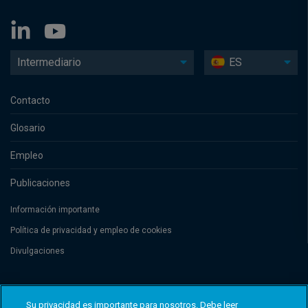
Intermediario
ES
Contacto
Glosario
Empleo
Publicaciones
Información importante
Política de privacidad y empleo de cookies
Divulgaciones
Threadneedle Management Luxembourg S.A., registered with the Registre
de Commerce et des Sociétés (Luxembourg), No. B 110242 and/or
Su privacidad es importante para nosotros. Debe leer