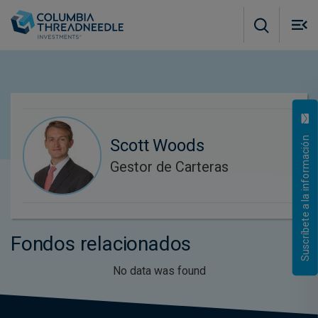
Skip to main content
M
m
o
Suscríbete a la información
Scott Woods
Gestor de Carteras
Fondos relacionados
No data was found