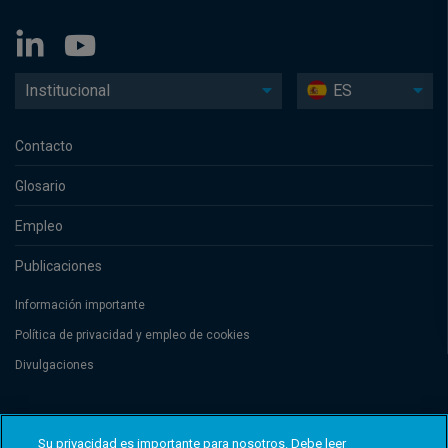
Institucional
ES
Contacto
Glosario
Empleo
Publicaciones
Información importante
Política de privacidad y empleo de cookies
Divulgaciones
Threadneedle Management Luxembourg S.A., registered with the Registre
de Commerce et des Sociétés (Luxembourg), No. B 110242 and/or
Su privacidad es importante para nosotros. Debe leer