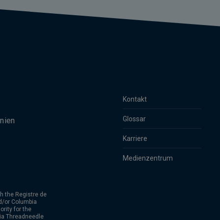
Kontakt
Glossar
nien
Karriere
Medienzentrum
h the Registre de
d/or Columbia
rity for the
bia Threadneedle