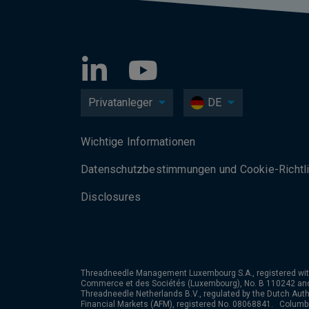
Privatanleger
DE
Wichtige Informationen
Datenschutzbesti­mmungen und Cookie-Richtli
Disclosures
Threadneedle Management Luxembourg S.A., registered wit
Commerce et des Sociétés (Luxembourg), No. B 110242 an
Threadneedle Netherlands B.V., regulated by the Dutch Autho
Financial Markets (AFM), registered No. 08068841. Colum