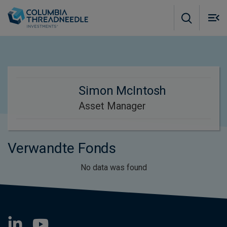
Skip to main content
M
m
o
Simon McIntosh
Asset Manager
Verwandte Fonds
No data was found