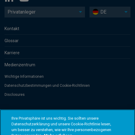
Privatanleger
DE
Kontakt
Glossar
Karriere
Medienzentrum
Wichtige Informationen
Datenschutzbesti­mmungen und Cookie-Richtlinien
Disclosures
Threadneedle Management Luxembourg S.A., registered with the Registre
de Commerce et des Sociétés (Luxembourg), No. B 110242 and/or
Ihre Privatsphäre ist uns wichtig. Sie sollten unsere
Columbia Threadneedle Netherlands B.V., regulated by the Dutch Authority
Datenschutzerklärung und unsere Cookie-Richtlinie lesen,
for the Financial Markets (AFM), registered No. 08068841. Columbia
um besser zu verstehen, wie wir Ihre personenbezogenen
Threadneedle Investments (Columbia Threadneedle) ist der globale