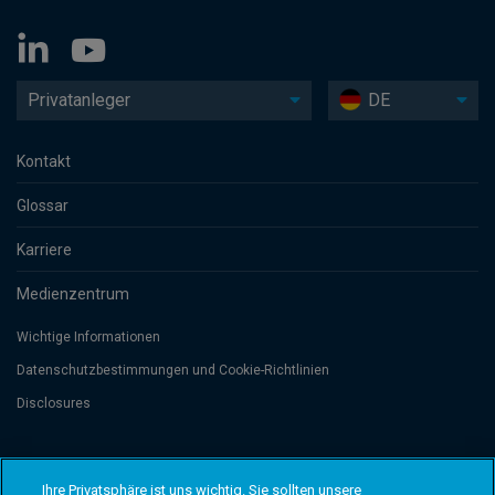
Privatanleger
DE
Kontakt
Glossar
Karriere
Medienzentrum
Wichtige Informationen
Datenschutzbesti­mmungen und Cookie-Richtlinien
Disclosures
Threadneedle Management Luxembourg S.A., registered with the Registre
de Commerce et des Sociétés (Luxembourg), No. B 110242 and/or
Ihre Privatsphäre ist uns wichtig. Sie sollten unsere