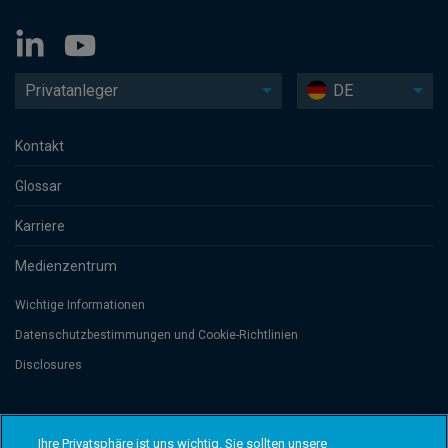
Privatanleger
DE
Kontakt
Glossar
Karriere
Medienzentrum
Wichtige Informationen
Datenschutzbesti­mmungen und Cookie-Richtlinien
Disclosures
Threadneedle Management Luxembourg S.A., registered with the Registre
de Commerce et des Sociétés (Luxembourg), No. B 110242 and/or
Ihre Privatsphäre ist uns wichtig. Sie sollten unsere