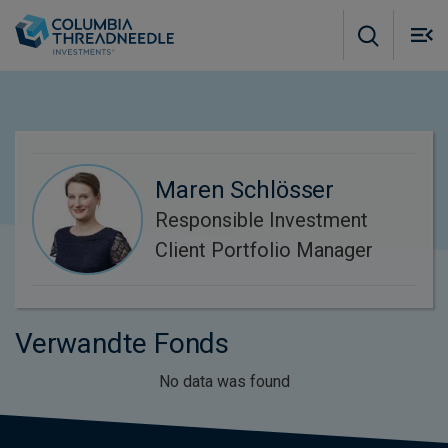
Skip to main content
M
m
o
Maren Schlösser
Responsible Investment
Client Portfolio Manager
Verwandte Fonds
No data was found