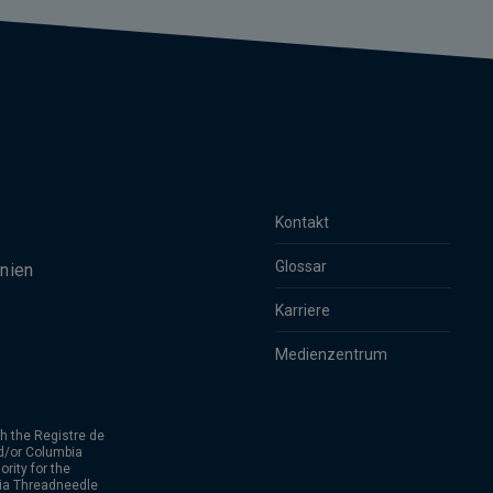
Kontakt
Glossar
nien
Karriere
Medienzentrum
h the Registre de
d/or Columbia
rity for the
bia Threadneedle