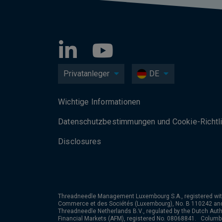
Privatanleger
DE
Wichtige Informationen
Datenschutzbesti­mmungen und Cookie-Richtli
Disclosures
Threadneedle Management Luxembourg S.A., registered wit
Commerce et des Sociétés (Luxembourg), No. B 110242 an
Threadneedle Netherlands B.V., regulated by the Dutch Autho
Financial Markets (AFM), registered No. 08068841. Colum