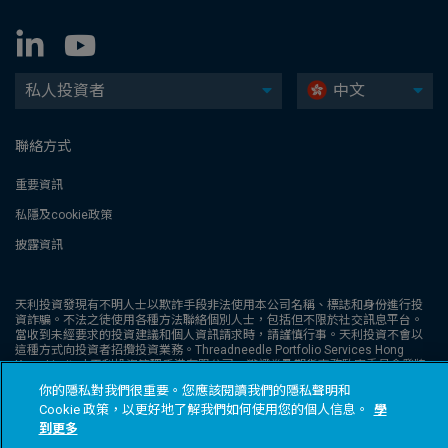
私人投資者
中文
聯絡方式
重要資訊
私隱及cookie政策
披露資訊
天利投資發現有不明人士以欺詐手段非法使用本公司名稱、標誌和身份進行投
資詐騙。不法之徒使用各種方法聯絡個別人士，包括但不限於社交訊息平台。
當收到未經要求的投資建議和個人資訊請求時，請謹慎行事。天利投資不會以
這種方式向投資者招攬投資業務。Threadneedle Portfolio Services Hong
Kong Limited 天利投資管理香港有限公司。獲證券及期貨事務監察委員會發牌
從事第1類受規管活動（CE:AQA779），並根據《公司條例》（第32章）在香
你的隱私對我們很重要。您應該閱讀我們的隱私聲明和
港註冊，註冊編號為1173058。本網站未經證券及期貨事務監察委員會 (“證監
Cookie 政策，以更好地了解我們如何使用您的個人信息。
學
會” ) 審核。Columbia Threadneedle Investments (Columbia Threadneedle)
是 Columbia 和 Threadneedle 集團公司的全球品牌名稱。© 2026 Columbia
到更多
Threadneedle Investments 版權所有