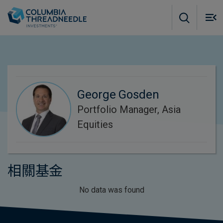
Skip to main content
M
m
o
George Gosden
Portfolio Manager, Asia
Equities
相關基金
No data was found