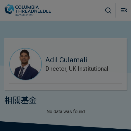
Skip to main content
M
m
o
Adil Gulamali
Director, UK Institutional
相關基金
No data was found