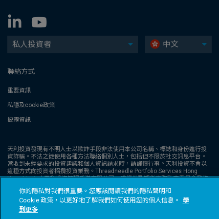
私人投資者
中文
聯絡方式
重要資訊
私隱及cookie政策
披露資訊
天利投資發現有不明人士以欺詐手段非法使用本公司名稱、標誌和身份進行投
資詐騙。不法之徒使用各種方法聯絡個別人士，包括但不限於社交訊息平台。
當收到未經要求的投資建議和個人資訊請求時，請謹慎行事。天利投資不會以
這種方式向投資者招攬投資業務。Threadneedle Portfolio Services Hong
Kong Limited 天利投資管理香港有限公司。獲證券及期貨事務監察委員會發牌
從事第1類受規管活動（CE:AQA779），並根據《公司條例》（第32章）在香
你的隱私對我們很重要。您應該閱讀我們的隱私聲明和
港註冊，註冊編號為1173058。本網站未經證券及期貨事務監察委員會 (“證監
Cookie 政策，以更好地了解我們如何使用您的個人信息。
學
會” ) 審核。Columbia Threadneedle Investments (Columbia Threadneedle)
是 Columbia 和 Threadneedle 集團公司的全球品牌名稱。© 2026 Columbia
到更多
Threadneedle Investments 版權所有