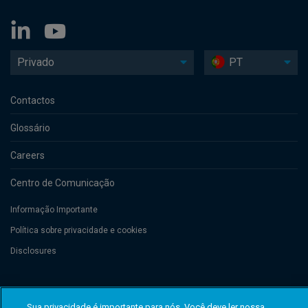
Privado
PT
Contactos
Glossário
Careers
Centro de Comunicação
Informação Importante
Política sobre privacidade e cookies
Disclosures
Threadneedle Management Luxembourg S.A., registered with the Registre
de Commerce et des Sociétés (Luxembourg), No. B 110242 and/or
Sua privacidade é importante para nós. Você deve ler nossa