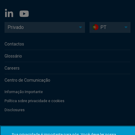
Privado
PT
Contactos
Glossário
Careers
Centro de Comunicação
Informação Importante
Política sobre privacidade e cookies
Disclosures
Threadneedle Management Luxembourg S.A., registered with the Registre
de Commerce et des Sociétés (Luxembourg), No. B 110242 and/or
Sua privacidade é importante para nós. Você deve ler nossa