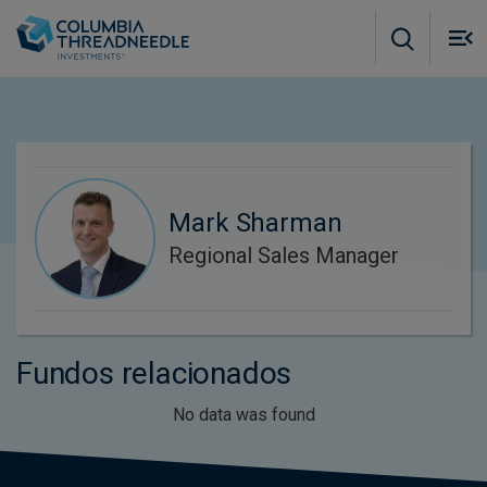
Skip to main content
M
m
o
Mark Sharman
Regional Sales Manager
Fundos relacionados
No data was found