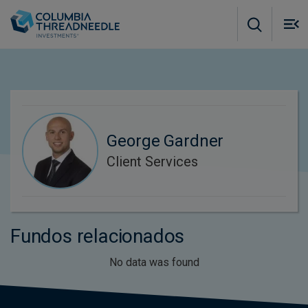
Skip to main content
M
m
o
George Gardner
Client Services
Fundos relacionados
No data was found