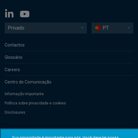
Privado
PT
Contactos
Glossário
Careers
Centro de Comunicação
Informação Importante
Política sobre privacidade e cookies
Disclosures
Threadneedle Management Luxembourg S.A., registered with the Registre
de Commerce et des Sociétés (Luxembourg), No. B 110242 and/or
Sua privacidade é importante para nós. Você deve ler nossa