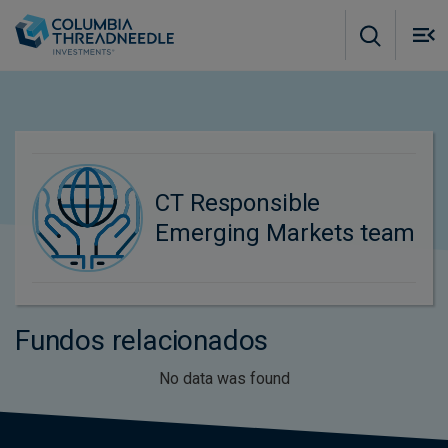
Skip to main content
M
m
o
CT Responsible
Emerging Markets team
Fundos relacionados
No data was found