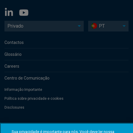
Privado
PT
Contactos
Glossário
Careers
Centro de Comunicação
Informação Importante
Política sobre privacidade e cookies
Disclosures
Threadneedle Management Luxembourg S.A., registered with the Registre
de Commerce et des Sociétés (Luxembourg), No. B 110242 and/or
Sua privacidade é importante para nós. Você deve ler nossa