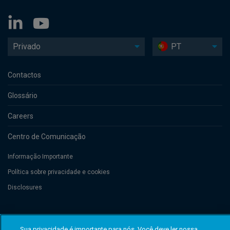
Privado
PT
Contactos
Glossário
Careers
Centro de Comunicação
Informação Importante
Política sobre privacidade e cookies
Disclosures
Threadneedle Management Luxembourg S.A., registered with the Registre
de Commerce et des Sociétés (Luxembourg), No. B 110242 and/or
Sua privacidade é importante para nós. Você deve ler nossa