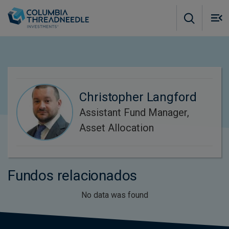
Skip to main content
M
m
o
Christopher Langford
Assistant Fund Manager,
Asset Allocation
Fundos relacionados
No data was found