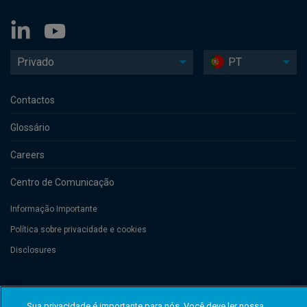
Privado
PT
Contactos
Glossário
Careers
Centro de Comunicação
Informação Importante
Política sobre privacidade e cookies
Disclosures
Threadneedle Management Luxembourg S.A., registered with the Registre
de Commerce et des Sociétés (Luxembourg), No. B 110242 and/or
Sua privacidade é importante para nós. Você deve ler nossa