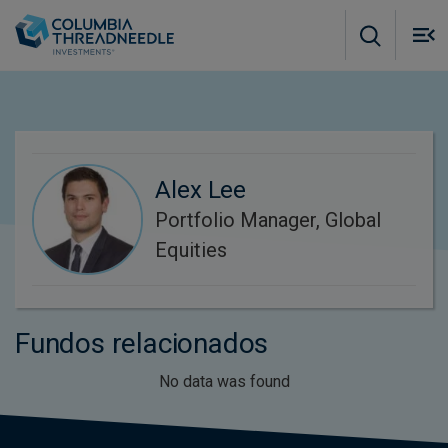
Skip to main content
M
m
o
Alex Lee
Portfolio Manager, Global
Equities
Fundos relacionados
No data was found