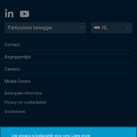
Particuliere belegger
NL
Contact
Begrippenlijst
Careers
Media Centre
Belangrijke informatie
Privacy- en cookie-beleid
Disclosures
Threadneedle Management Luxembourg S.A., registered with the Registre
de Commerce et des Sociétés (Luxembourg), No. B 110242 and/or
Uw privacy is belangrijk voor ons. Lees onze