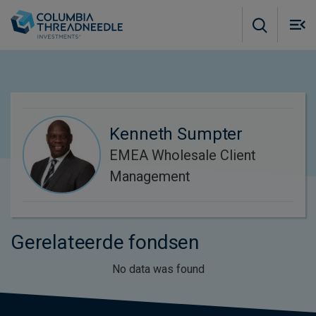
Skip to main content
M
m
o
Kenneth Sumpter
EMEA Wholesale Client
Management
Gerelateerde fondsen
No data was found