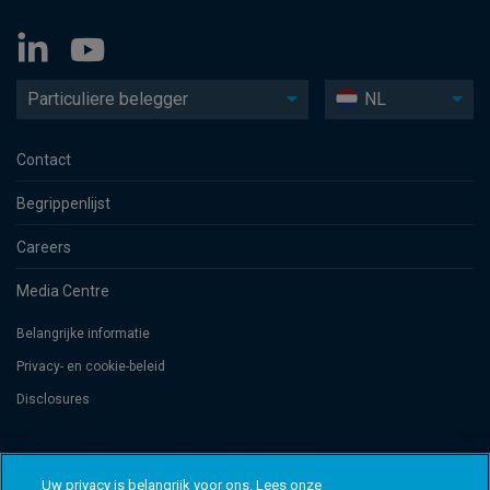
Particuliere belegger
NL
Contact
Begrippenlijst
Careers
Media Centre
Belangrijke informatie
Privacy- en cookie-beleid
Disclosures
Threadneedle Management Luxembourg S.A., registered with the Registre
de Commerce et des Sociétés (Luxembourg), No. B 110242 and/or
Uw privacy is belangrijk voor ons. Lees onze