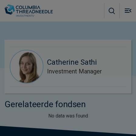
Skip to main content
M
m
o
Catherine Sathi
Investment Manager
Gerelateerde fondsen
No data was found